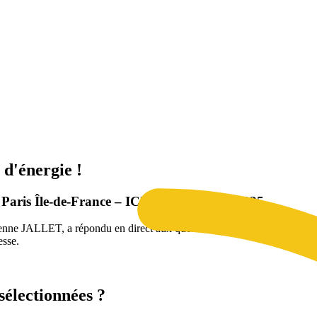
d'énergie !
 Paris Île-de-France – ICI 12/13, le 12/06/2025.
ienne JALLET, a répondu en direct aux questions de la journaliste Ju
esse.
 sélectionnées ?